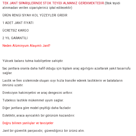
TEK JANT SİPARİŞLERİNDE STOK TEYİDİ ALMANIZ GEREKMEKTEDİR.
(Stok teyidi
alınmadan verilen siparişleriniz iptal edilecektir)
ÜRÜN RENGİ SİYAH KOL YÜZEYLERİ GRİDİR
1 ADET JANT FİYATI
ÜCRETSİZ KARGO
2 YIL GARANTİLİ
Neden Alüminyum Alaşımlı Jant?
Yüksek balans tutma kabiliyetine sahiptir.
Sac jantlara oranla daha hafif olduğu için toplam araç ağırlığını azaltarak yakıt tasarrufu
sağlar.
Lastik ve fren sisteminde oluşan ısıyı hızla transfer ederek lastiklerin ve balataların
ömrünü uzatır.
Direksiyon hakimiyetini ve araç dengesini arttırır.
Tubeless lastikle mükemmel uyum sağlar.
Diğer jantlara göre model çeşitliği daha fazladır.
Estetiktir, araca ayrıcalıklı bir görünüm kazandırır.
Doğru bilinen yanlışlar ve tavsiyeler
Jant bir güvenlik parçasıdır, güvendiğiniz bir ürünü alın.