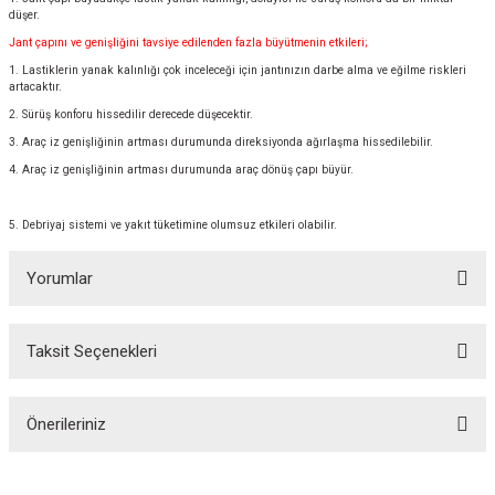
düşer.
Jant çapını ve genişliğini tavsiye edilenden fazla büyütmenin etkileri;
1. Lastiklerin yanak kalınlığı çok inceleceği için jantınızın darbe alma ve eğilme riskleri
artacaktır.
2. Sürüş konforu hissedilir derecede düşecektir.
3. Araç iz genişliğinin artması durumunda direksiyonda ağırlaşma hissedilebilir.
4. Araç iz genişliğinin artması durumunda araç dönüş çapı büyür.
5. Debriyaj sistemi ve yakıt tüketimine olumsuz etkileri olabilir.
Yorumlar
Taksit Seçenekleri
Bu ürüne ilk yorumu siz yapın!
Önerileriniz
Yorum Yaz
Bu ürünün fiyat bilgisi, resim, ürün açıklamalarında ve diğer konularda
yetersiz gördüğünüz noktaları öneri formunu kullanarak tarafımıza