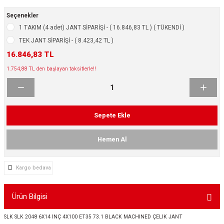
ikleri
ntlar
Seçenekler
1 TAKIM (4 adet) JANT SİPARİŞİ - ( 16.846,83 TL ) ( TÜKENDİ )
ş Lastikleri
ntlar
TEK JANT SİPARİŞİ - ( 8.423,42 TL )
16.846,83 TL
ntlar
1.754,88 TL den başlayan taksitlerle!!
ntlar
ntlar
Sepete Ekle
 / KROM SERİ
Hemen Al
rı
Kargo bedava
cari Çelik Jantlar
Ürün Bilgisi
lik Jant
SLK SLK 2048 6X14 İNÇ 4X100 ET35 73.1 BLACK MACHINED ÇELİK JANT