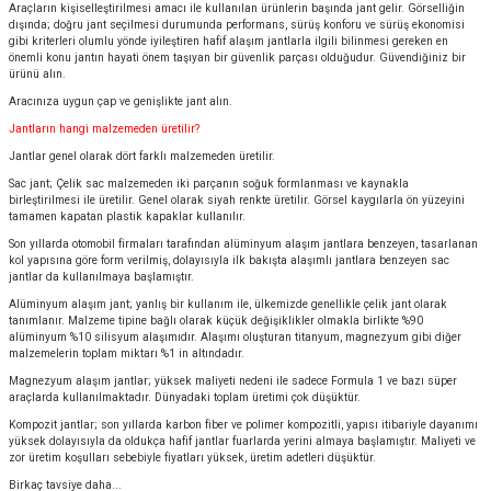
Araçların kişiselleştirilmesi amacı ile kullanılan ürünlerin başında jant gelir. Görselliğin
dışında; doğru jant seçilmesi durumunda performans, sürüş konforu ve sürüş ekonomisi
gibi kriterleri olumlu yönde iyileştiren hafif alaşım jantlarla ilgili bilinmesi gereken en
önemli konu jantın hayati önem taşıyan bir güvenlik parçası olduğudur. Güvendiğiniz bir
ürünü alın.
Aracınıza uygun çap ve genişlikte jant alın.
Jantların hangi malzemeden üretilir?
Jantlar genel olarak dört farklı malzemeden üretilir.
Sac jant; Çelik sac malzemeden iki parçanın soğuk formlanması ve kaynakla
birleştirilmesi ile üretilir. Genel olarak siyah renkte üretilir. Görsel kaygılarla ön yüzeyini
tamamen kapatan plastik kapaklar kullanılır.
Son yıllarda otomobil firmaları tarafından alüminyum alaşım jantlara benzeyen, tasarlanan
kol yapısına göre form verilmiş, dolayısıyla ilk bakışta alaşımlı jantlara benzeyen sac
jantlar da kullanılmaya başlamıştır.
Alüminyum alaşım jant; yanlış bir kullanım ile, ülkemizde genellikle çelik jant olarak
tanımlanır. Malzeme tipine bağlı olarak küçük değişiklikler olmakla birlikte %90
alüminyum %10 silisyum alaşımıdır. Alaşımı oluşturan titanyum, magnezyum gibi diğer
malzemelerin toplam miktarı %1 in altındadır.
Magnezyum alaşım jantlar; yüksek maliyeti nedeni ile sadece Formula 1 ve bazı süper
araçlarda kullanılmaktadır. Dünyadaki toplam üretimi çok düşüktür.
Kompozit jantlar; son yıllarda karbon fiber ve polimer kompozitli, yapısı itibariyle dayanımı
yüksek dolayısıyla da oldukça hafif jantlar fuarlarda yerini almaya başlamıştır. Maliyeti ve
zor üretim koşulları sebebiyle fiyatları yüksek, üretim adetleri düşüktür.
Birkaç tavsiye daha...