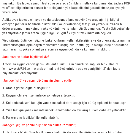
kaynaktır. Bu tabloda jantın test yükü ve araç ağırlıkları mutlaka bulunmalıdır. Sadece PCD
ve off-set bilgilerinden oluşan bir tablo jantın yük kapasitesini garanti etmez, dolayısıyla
yetersizdir.
Aplikasyon tablosu olmayan ya da tablosunda jant test yükü ve araç ağırlığı bilgisi
olmayan jantların bazılarının üzerinde (kol arkalarında) test yükü yazabilir. Yazan bu
değer aracınızın maksimum aks yükünün yarısından büyük olmalıdır. Test yükü değeri de
yazmıyorsa o jantın araca uygunluğu ile ilgili fikir yürütmek mümkün değildir.
Web sitemiz üstünden süzme fonksiyonlarını kullanabileceğiniz ya da dilerseniz tamamını
indirebileceğiniz aplikasyon tablomuzda seçtiğiniz jantın uygun olduğu araçlar arasında
sizin aracınız yoksa o jant ya aracınıza uygun değildir ve kullanımı risklidir.
Jantımızı ne kadar büyütmeliyiz?
Aracınıza uygun çap ve genişlikte jant alınız. Uzun ömürlü ve sağlıklı bir kullanım
için,
www.oto724.com
olarak orjinal jant ölçülerinizin çap ve genişliğini 2" den fazla
büyütmenizi önermiyoruz.
Jant genişliği ve çapını büyütmenin olumlu etkileri;
1. Aracın görsel algısını değiştirir.
2. Kaygan olmayan zeminlerde yol tutuşu artacaktır.
3. Kullanılacak yeni lastiğin yanak mesafesi daralacağı için sürüş tepkileri hassaslaşır.
4. Yine lastiğin yanak mesafesindeki azalmadan dolayı viraj alırken daha az yatacaktır.
5. Performans lastikleri ile kullanılabilir.
Jant genişliği ve çapını büyütmenin olumsuz etkileri;
1. Jant çapı büyüdükçe lastik yanak kalınlığı, dolayısı ile sürüş konforu da bir miktar