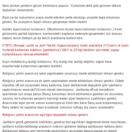
Satın alırken jantların görsel kontrolünü yapınız. Yüzeyinde delik gibi görünen döküm
boşlukları olmamalıdır.
Bijon ya da somunların araca monte ederken janta oturduğu yüzeyde boya olmaması
gerekir. Bu yüzeylerin boyalı olması gevşemeye neden olabilir.
Kaliteli bijon/somun kullanınız. (Mümkünse orjinal bijon/somunları kullanınız.) Krom
görünümlü parlak bijonların üzerlerindeki kaplama nedeniyle gevşemeleri söz konusu
olabilir, tercih etmeyin ya da belirli aralıklarla kontrol edin.
ETRTO (Avrupa Lastik ve Jant Teknik Organizasyonu) binek araçlarda 210 km/s ve üzeri
hızlarda kullanılan tubeless (şambrelsiz) V,W,Y ve ZR tipi lastikler için metal supap
kullanılmasını tavsiye etmektedir.
Kışın mutlaka kış lastiği kullanınız. Kış lastiği kar lastiği değildir, soğuk hava
koşullarında kullanılması gereken lastiktir.
Aldığınız jantın aracınıza işlem yapılmadan sorunsuz monte edilebiliyor olması gerekir.
Aldığınız jantın aracınıza ek işlem yapılmadan monte edilebiliyor olması gerekir. Göbek
büyütme, off-set yüzeyinden talaş kaldırma, bijon deliklerinde değişiklik gibi işlemlerin
yaptırılmasını
www.oto724.com
olarak önermiyoruz. Jantlarda off-set mesafesini
ayarlamak için araya parça (flanş) konulması tercih edilmemesi gereken bir durumdur,
zorunlu ise kullanılan parçanın kalınlığı kadar bijon boylarının uzatılması gerekir.
Aracınızda bijon yerine somun kullanılıyorsa 5mm.'den kalın flanş asla kullanmayınız,
flanş nedeni ile saplama boyu kısalacak somunun tuttuğu diş sayısı azalacaktır.
Aldığınız jantın aracınızın ağırlığını taşıyabilir olması gerekir.
Jantların gerek geometrik özellikleri, gerekse test ağırlıkları değerlendirilerek hazırlanan,
jantların kullanılabileceği araçların listesini gösteren tabloya aplikasyon tablosu denir.
Aplikasyon tablosu jant seçiminde güvenliğiniz açısından başvurulacak en önemli