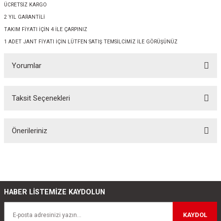
ÜCRETSİZ KARGO
2 YIL GARANTİLİ
TAKIM FİYATI İÇİN 4 İLE ÇARPINIZ
1 ADET JANT FİYATI İÇİN LÜTFEN SATIŞ TEMSİLCİMİZ İLE GÖRÜŞÜNÜZ
Yorumlar
Taksit Seçenekleri
Bu ürüne ilk yorumu siz yapın!
Önerileriniz
Yorum Yaz
Bu ürünün fiyat bilgisi, resim, ürün açıklamalarında ve diğer konularda
yetersiz gördüğünüz noktaları öneri formunu kullanarak tarafımıza
iletebilirsiniz.
Görüş ve önerileriniz için teşekkür ederiz.
HABER LİSTEMİZE KAYDOLUN
Ürün resmi kalitesiz, bozuk veya görüntülenemiyor.
KAYDOL
Ürün açıklamasında eksik bilgiler bulunuyor.