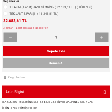
Seçenekler
ikleri
ntlar
1 TAKIM (4 adet) JANT SİPARİŞİ - ( 32.683,61 TL ) ( TÜKENDİ )
TEK JANT SİPARİŞİ - ( 16.341,81 TL )
ş Lastikleri
ntlar
32.683,61 TL
3.404,54 TL den başlayan taksitlerle!!
ntlar
ntlar
Sepete Ekle
ntlar
Hemen Al
 / KROM SERİ
Kargo bedava
rı
Ürün Bilgisi
cari Çelik Jantlar
SLK SLK 2051 8.5X18 İNÇ 5X114.3 ET35 73.1 SİLVER MACHINED ÇELİK JANT
lik Jant
ÜRÜN RENGİ GÜMÜŞ GRİDİR