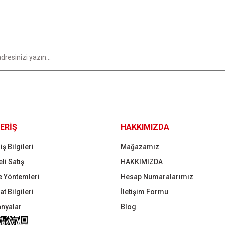
Yorum Yaz
Gönder
ERİŞ
HAKKIMIZDA
iş Bilgileri
Mağazamız
li Satış
HAKKIMIZDA
 Yöntemleri
Hesap Numaralarımız
t Bilgileri
İletişim Formu
nyalar
Blog