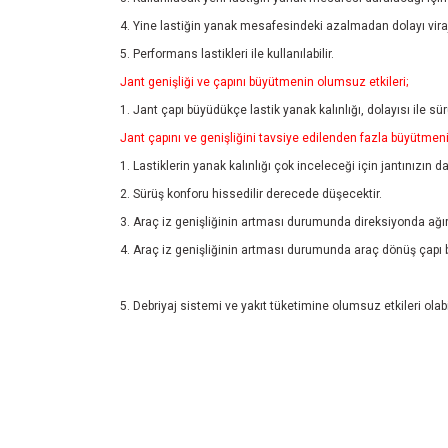
4. Yine lastiğin yanak mesafesindeki azalmadan dolayı viraj
5. Performans lastikleri ile kullanılabilir.
Jant genişliği ve çapını büyütmenin olumsuz etkileri;
1. Jant çapı büyüdükçe lastik yanak kalınlığı, dolayısı ile sü
Jant çapını ve genişliğini tavsiye edilenden fazla büyütmenin
1. Lastiklerin yanak kalınlığı çok inceleceği için jantınızın d
2. Sürüş konforu hissedilir derecede düşecektir.
3. Araç iz genişliğinin artması durumunda direksiyonda ağır
4. Araç iz genişliğinin artması durumunda araç dönüş çapı 
5. Debriyaj sistemi ve yakıt tüketimine olumsuz etkileri olabil
Bu ürünün fiyat bilgisi, resim, ürün açıklamalarında ve diğ
Görüş ve önerileriniz için teşekkür ederiz.
Ürün resmi kalitesiz, bozuk veya görüntülenemiyor.