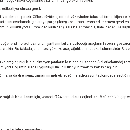
ğildir, soğuk hava koşullarında kullanılması gereken lastiktir.
edilebiliyor olması gerekir.
iyor olması gerekir. Göbek büyütme, off-set yüzeyinden talaş kaldırma, bijon delikle
afesini ayarlamak için araya parça (flanş) konulması tercih edilmemesi gereken bi
 somun kullanılıyorsa 5mm.'den kalın flanş asla kullanmayınız, flanş nedeni ile sa
.
ı değerlendirilerek hazırlanan, jantların kullanılabileceği araçların listesini göste
aktır. Bu tabloda jantın test yükü ve araç ağırlıkları mutlaka bulunmalıdır. Sadece
ve araç ağırlığı bilgisi olmayan jantların bazılarının üzerinde (kol arkalarında) 
ıyorsa o jantın araca uygunluğu ile ilgili fikir yürütmek mümkün değildir.
niz ya da dilerseniz tamamını indirebileceğiniz aplikasyon tablomuzda seçtiğini
.
 sağlıklı bir kullanım için,
www.oto724.com
olarak orjinal jant ölçülerinizin çap 
sürüş tepkileri hassaslaşır.