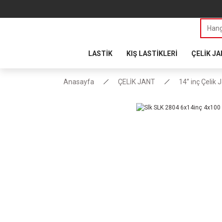
LASTİK
KIŞ LASTİKLERİ
ÇELİK J
Anasayfa
ÇELİK JANT
14” inç Çelik 