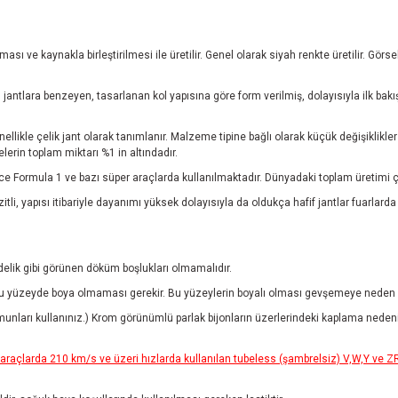
ı ve kaynakla birleştirilmesi ile üretilir. Genel olarak siyah renkte üretilir. Gör
jantlara benzeyen, tasarlanan kol yapısına göre form verilmiş, dolayısıyla ilk bakı
nellikle çelik jant olarak tanımlanır. Malzeme tipine bağlı olarak küçük değişiklikl
rin toplam miktarı %1 in altındadır.
e Formula 1 ve bazı süper araçlarda kullanılmaktadır. Dünyadaki toplam üretimi ç
tli, yapısı itibariyle dayanımı yüksek dolayısıyla da oldukça hafif jantlar fuarlarda
 delik gibi görünen döküm boşlukları olmamalıdır.
 yüzeyde boya olmaması gerekir. Bu yüzeylerin boyalı olması gevşemeye neden ol
munları kullanınız.) Krom görünümlü parlak bijonların üzerlerindeki kaplama neden
açlarda 210 km/s ve üzeri hızlarda kullanılan tubeless (şambrelsiz) V,W,Y ve ZR ti