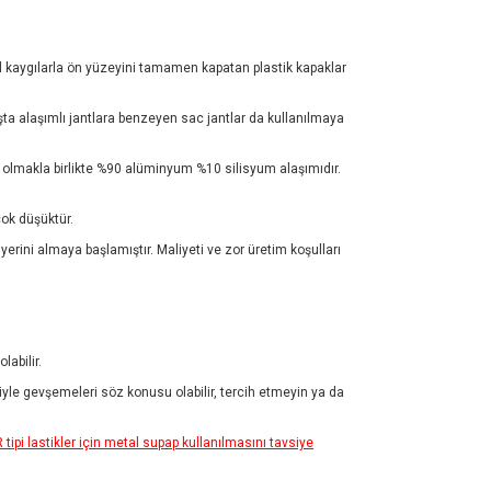
sel kaygılarla ön yüzeyini tamamen kapatan plastik kapaklar
şta alaşımlı jantlara benzeyen sac jantlar da kullanılmaya
er olmakla birlikte %90 alüminyum %10 silisyum alaşımıdır.
ok düşüktür.
 yerini almaya başlamıştır. Maliyeti ve zor üretim koşulları
abilir.
iyle gevşemeleri söz konusu olabilir, tercih etmeyin ya da
pi lastikler için metal supap kullanılmasını tavsiye