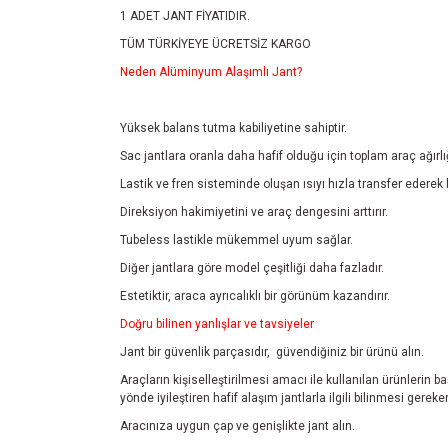
1 ADET JANT FİYATIDIR.
TÜM TÜRKİYEYE ÜCRETSİZ KARGO
Neden Alüminyum Alaşımlı Jant?
Yüksek balans tutma kabiliyetine sahiptir.
Sac jantlara oranla daha hafif olduğu için toplam araç ağırlı
Lastik ve fren sisteminde oluşan ısıyı hızla transfer ederek 
Direksiyon hakimiyetini ve araç dengesini arttırır.
Tubeless lastikle mükemmel uyum sağlar.
Diğer jantlara göre model çeşitliği daha fazladır.
Estetiktir, araca ayrıcalıklı bir görünüm kazandırır.
Doğru bilinen yanlışlar ve tavsiyeler
Jant bir güvenlik parçasıdır, güvendiğiniz bir ürünü alın.
Araçların kişiselleştirilmesi amacı ile kullanılan ürünlerin 
yönde iyileştiren hafif alaşım jantlarla ilgili bilinmesi ger
Aracınıza uygun çap ve genişlikte jant alın.