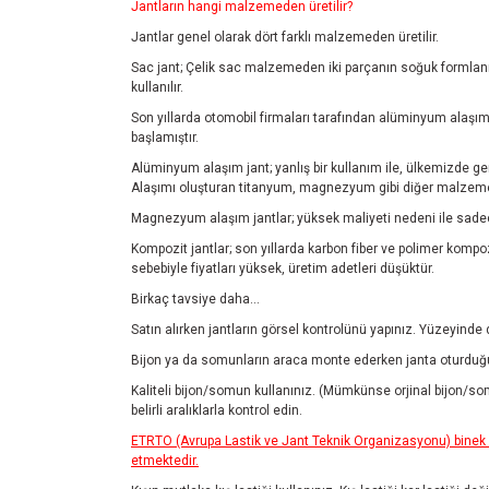
Jantların hangi malzemeden üretilir?
Jantlar genel olarak dört farklı malzemeden üretilir.
Sac jant; Çelik sac malzemeden iki parçanın soğuk formlanmas
kullanılır.
Son yıllarda otomobil firmaları tarafından alüminyum alaşım 
başlamıştır.
Alüminyum alaşım jant; yanlış bir kullanım ile, ülkemizde ge
Alaşımı oluşturan titanyum, magnezyum gibi diğer malzemele
Magnezyum alaşım jantlar; yüksek maliyeti nedeni ile sadec
Kompozit jantlar; son yıllarda karbon fiber ve polimer kompozi
sebebiyle fiyatları yüksek, üretim adetleri düşüktür.
Birkaç tavsiye daha...
Satın alırken jantların görsel kontrolünü yapınız. Yüzeyinde
Bijon ya da somunların araca monte ederken janta oturduğu
Kaliteli bijon/somun kullanınız. (Mümkünse orjinal bijon/so
belirli aralıklarla kontrol edin.
ETRTO (Avrupa Lastik ve Jant Teknik Organizasyonu) binek ar
etmektedir.