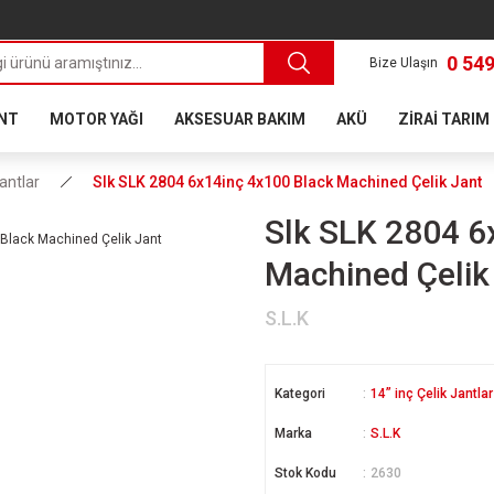
0 549
Bize Ulaşın
ANT
MOTOR YAĞI
AKSESUAR BAKIM
AKÜ
ZİRAİ TARIM
Jantlar
Slk SLK 2804 6x14inç 4x100 Black Machined Çelik Jant
Slk SLK 2804 6
Machined Çelik
S.L.K
Kategori
14” inç Çelik Jantlar
Marka
S.L.K
Stok Kodu
2630