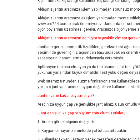
Kışın mutlaka kış lastiği kullanınız. Kış lastiği kar lastiği de
Aldığınız jantın aracınıza işlem yapılmadan sorunsuz monte 
Aldığınız jantın aracınıza ek işlem yapılmadan monte edilebil
www.oto724.com
olarak önermiyoruz. Jantlarda off-set mes
bijon boylarının uzatılması gerekir. Aracınızda bijon yerine
Aldığınız jantın aracınızın ağırlığını taşıyabilir olması gerekir
Jantların gerek geometrik özellikleri, gerekse test ağırlıklar
seçiminde güvenliğiniz açısından başvurulacak en önemli kayn
kapasitesini garanti etmez, dolayısıyla yetersizdir.
Aplikasyon tablosu olmayan ya da tablosunda jant test yükü 
yükünün yarısından büyük olmalıdır. Test yükü değeri de yazm
Web sitemiz üstünden süzme fonksiyonlarını kullanabileceği
yoksa o jant ya aracınıza uygun değildir ve kullanımı risklidir
Jantımızı ne kadar büyütmeliyiz?
Aracınıza uygun çap ve genişlikte jant alınız. Uzun ömürlü ve
Jant genişliği ve çapını büyütmenin olumlu etkileri;
1. Aracın görsel algısını değiştirir.
2. Kaygan olmayan zeminlerde yol tutuşu artacaktır.
3. Kullanılacak yeni lastiğin yanak mesafesi daralacağı için 