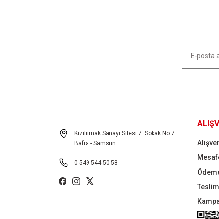
Ürün açıklamasında eksik bilgiler bulunuyor.
Ürün bilgilerinde hatalar bulunuyor.
Ürün fiyatı diğer sitelerden daha pahalı.
Bu ürüne benzer farklı alternatifler olmalı.
HABER LİSTEMİZE KAYDOLUN
ALIŞV
Kızılırmak Sanayi Sitesi 7. Sokak No:7
Alışver
Bafra - Samsun
Mesafe
0 549 544 50 58
Ödeme
Teslima
Kampa