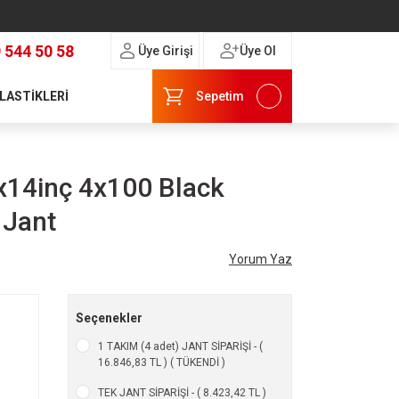
 544 50 58
Üye Girişi
Üye Ol
 LASTİKLERİ
Sepetim
x14inç 4x100 Black
 Jant
Yorum Yaz
Seçenekler
1 TAKIM (4 adet) JANT SİPARİŞİ - (
16.846,83 TL ) ( TÜKENDİ )
TEK JANT SİPARİŞİ - ( 8.423,42 TL )