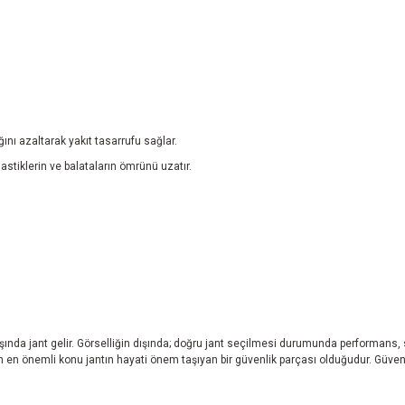
ğını azaltarak yakıt tasarrufu sağlar.
lastiklerin ve balataların ömrünü uzatır.
başında jant gelir. Görselliğin dışında; doğru jant seçilmesi durumunda performans,
eken en önemli konu jantın hayati önem taşıyan bir güvenlik parçası olduğudur. Güvend