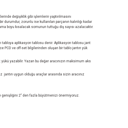
rinde değişiklik gibi işlemlerin yaptırılmasını
r durumdur, zorunlu ise kullanılan parçanın kalınlığı kadar
plama boyu kısalacak somunun tuttuğu diş sayısı azalacaktır.
ren tabloya aplikasyon tablosu denir. Aplikasyon tablosu jant
 PCD ve off-set bilgilerinden oluşan bir tablo jantın yük
test yükü yazabilir. Yazan bu değer aracınızın maksimum aks
z jantın uygun olduğu araçlar arasında sizin aracınız
ve genişliğini 2" den fazla büyütmenizi önermiyoruz.