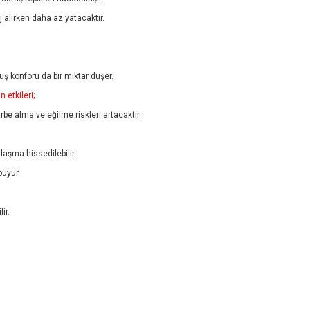
 alırken daha az yatacaktır.
rüş konforu da bir miktar düşer.
 etkileri;
arbe alma ve eğilme riskleri artacaktır.
laşma hissedilebilir.
büyür.
ir.
er konularda yetersiz gördüğünüz noktaları öneri formunu kullanarak tarafımıza i
Bu ürüne ilk yorumu siz yapın!