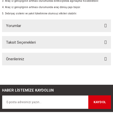
3. Araç iz genişliğinin artması durumunda direksiyonda ağırlaşma hissedilebilir.
4. Araç iz genişliğinin artması durumunda araç dönüş çapı büyür.
5. Debriyaj sistemi ve yakıt tüketimine olumsuz etkileri olabilir.
Yorumlar
Taksit Seçenekleri
Bu ürüne ilk yorumu siz yapın!
Önerileriniz
Yorum Yaz
Bu ürünün fiyat bilgisi, resim, ürün açıklamalarında ve diğer konularda
yetersiz gördüğünüz noktaları öneri formunu kullanarak tarafımıza
iletebilirsiniz.
Görüş ve önerileriniz için teşekkür ederiz.
HABER LİSTEMİZE KAYDOLUN
Ürün resmi kalitesiz, bozuk veya görüntülenemiyor.
KAYDOL
Ürün açıklamasında eksik bilgiler bulunuyor.
Ürün bilgilerinde hatalar bulunuyor.