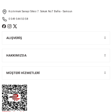
Ürün fiyatı diğer sitelerden daha pahalı.
Kızılırmak Sanayi Sitesi 7. Sokak No:7 Bafra - Samsun
Bu ürüne benzer farklı alternatifler olmalı.
0 549 544 50 58
ALIŞVERİŞ
Gönder
HAKKIMIZDA
MÜŞTERİ HİZMETLERİ