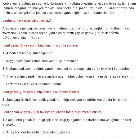
Web sitemiz üstünden süzme fonksiyonlarını kullanabileceğiniz ya da dilerseniz tamamını
indirebileceğiniz aplikasyon tablomuzda seçtiğiniz jantın uygun olduğu araçlar arasında
sizin aracınız yoksa o jant ya aracınıza uygun değildir ve kullanımı risklidir.
Jantımızı ne kadar büyütmeliyiz?
Aracınıza uygun çap ve genişlikte jant alınız. Uzun ömürlü ve sağlıklı bir kullanım için,
www.oto724.com
olarak orjinal jant ölçülerinizin çap ve genişliğini 2" den fazla
büyütmenizi önermiyoruz.
Jant genişliği ve çapını büyütmenin olumlu etkileri;
1. Aracın görsel algısını değiştirir.
2. Kaygan olmayan zeminlerde yol tutuşu artacaktır.
3. Kullanılacak yeni lastiğin yanak mesafesi daralacağı için sürüş tepkileri hassaslaşır.
4. Yine lastiğin yanak mesafesindeki azalmadan dolayı viraj alırken daha az yatacaktır.
5. Performans lastikleri ile kullanılabilir.
Jant genişliği ve çapını büyütmenin olumsuz etkileri;
1. Jant çapı büyüdükçe lastik yanak kalınlığı, dolayısı ile sürüş konforu da bir miktar
düşer.
Jant çapını ve genişliğini tavsiye edilenden fazla büyütmenin etkileri;
1. Lastiklerin yanak kalınlığı çok inceleceği için jantınızın darbe alma ve eğilme riskleri
artacaktır.
2. Sürüş konforu hissedilir derecede düşecektir.