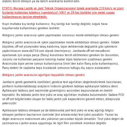
olabilir, tercih etmeyin ya da belirli aralıklarla kontrol edin.
ETRTO (Avrupa Lastik ve Jant Teknik Organizasyonu) binek araçlarda 210 km/s ve üzeri
hızlarda kullanılan tubeless (şambrelsiz) V,W,Y ve ZR tipi lastikler için metal supap
kullanılmasını tavsiye etmektedir.
Kışın mutlaka kış lastiği kullanınız. Kış lastiği kar lastiği değildir, soğuk hava
koşullarında kullanılması gereken lastiktir.
Aldığınız jantın aracınıza işlem yapılmadan sorunsuz monte edilebiliyor olması gerekir.
Aldığınız jantın aracınıza ek işlem yapılmadan monte edilebiliyor olması gerekir. Göbek
büyütme, off-set yüzeyinden talaş kaldırma, bijon deliklerinde değişiklik gibi işlemlerin
yaptırılmasını
www.oto724.com
olarak önermiyoruz. Jantlarda off-set mesafesini
ayarlamak için araya parça (flanş) konulması tercih edilmemesi gereken bir durumdur,
zorunlu ise kullanılan parçanın kalınlığı kadar bijon boylarının uzatılması gerekir.
Aracınızda bijon yerine somun kullanılıyorsa 5mm.'den kalın flanş asla kullanmayınız,
flanş nedeni ile saplama boyu kısalacak somunun tuttuğu diş sayısı azalacaktır.
Aldığınız jantın aracınızın ağırlığını taşıyabilir olması gerekir.
Jantların gerek geometrik özellikleri, gerekse test ağırlıkları değerlendirilerek hazırlanan,
jantların kullanılabileceği araçların listesini gösteren tabloya aplikasyon tablosu denir.
Aplikasyon tablosu jant seçiminde güvenliğiniz açısından başvurulacak en önemli
kaynaktır. Bu tabloda jantın test yükü ve araç ağırlıkları mutlaka bulunmalıdır. Sadece PCD
ve off-set bilgilerinden oluşan bir tablo jantın yük kapasitesini garanti etmez, dolayısıyla
yetersizdir.
Aplikasyon tablosu olmayan ya da tablosunda jant test yükü ve araç ağırlığı bilgisi
olmayan jantların bazılarının üzerinde (kol arkalarında) test yükü yazabilir. Yazan bu
değer aracınızın maksimum aks yükünün yarısından büyük olmalıdır. Test yükü değeri de
yazmıyorsa o jantın araca uygunluğu ile ilgili fikir yürütmek mümkün değildir.