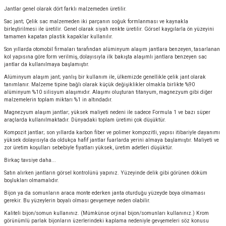
Jantlar genel olarak dört farklı malzemeden üretilir.
Sac jant; Çelik sac malzemeden iki parçanın soğuk formlanması ve kaynakla
birleştirilmesi ile üretilir. Genel olarak siyah renkte üretilir. Görsel kaygılarla ön yüzeyini
tamamen kapatan plastik kapaklar kullanılır.
Son yıllarda otomobil firmaları tarafından alüminyum alaşım jantlara benzeyen, tasarlanan
kol yapısına göre form verilmiş, dolayısıyla ilk bakışta alaşımlı jantlara benzeyen sac
jantlar da kullanılmaya başlamıştır.
Alüminyum alaşım jant; yanlış bir kullanım ile, ülkemizde genellikle çelik jant olarak
tanımlanır. Malzeme tipine bağlı olarak küçük değişiklikler olmakla birlikte %90
alüminyum %10 silisyum alaşımıdır. Alaşımı oluşturan titanyum, magnezyum gibi diğer
malzemelerin toplam miktarı %1 in altındadır.
Magnezyum alaşım jantlar; yüksek maliyeti nedeni ile sadece Formula 1 ve bazı süper
araçlarda kullanılmaktadır. Dünyadaki toplam üretimi çok düşüktür.
Kompozit jantlar; son yıllarda karbon fiber ve polimer kompozitli, yapısı itibariyle dayanımı
yüksek dolayısıyla da oldukça hafif jantlar fuarlarda yerini almaya başlamıştır. Maliyeti ve
zor üretim koşulları sebebiyle fiyatları yüksek, üretim adetleri düşüktür.
Birkaç tavsiye daha...
Satın alırken jantların görsel kontrolünü yapınız. Yüzeyinde delik gibi görünen döküm
boşlukları olmamalıdır.
Bijon ya da somunların araca monte ederken janta oturduğu yüzeyde boya olmaması
gerekir. Bu yüzeylerin boyalı olması gevşemeye neden olabilir.
Kaliteli bijon/somun kullanınız. (Mümkünse orjinal bijon/somunları kullanınız.) Krom
görünümlü parlak bijonların üzerlerindeki kaplama nedeniyle gevşemeleri söz konusu