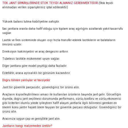
TEK JANT SİPARİŞLERİNDE STOK TEYİDİ ALMANIZ GEREKMEKTEDİR.
(Stok teyidi
alınmadan verilen siparişleriniz iptal edilecektir)
Yüksek balans tutma kabiliyetine sahiptir.
Sac jantlara oranla daha hafif olduğu için toplam araç ağırlığını azaltarak yakıt tasarrufu
sağlar.
Lastik ve fren sisteminde oluşan ısıyı hızla transfer ederek lastiklerin ve balataların
ömrünü uzatır.
Direksiyon hakimiyetini ve araç dengesini arttırır.
Tubeless lastikle mükemmel uyum sağlar.
Diğer jantlara göre model çeşitliği daha fazladır.
Estetiktir, araca ayrıcalıklı bir görünüm kazandırır.
Doğru bilinen yanlışlar ve tavsiyeler
Jant bir güvenlik parçasıdır, güvendiğiniz bir ürünü alın.
Araçların kişiselleştirilmesi amacı ile kullanılan ürünlerin başında jant gelir. Görselliğin
dışında; doğru jant seçilmesi durumunda performans, sürüş konforu ve sürüş ekonomisi
gibi kriterleri olumlu yönde iyileştiren hafif alaşım jantlarla ilgili bilinmesi gereken en
önemli konu jantın hayati önem taşıyan bir güvenlik parçası olduğudur. Güvendiğiniz bir
ürünü alın.
Aracınıza uygun çap ve genişlikte jant alın.
Jantların hangi malzemeden üretilir?