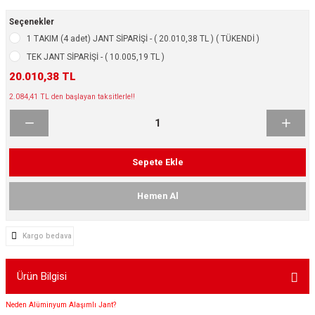
ikleri
ntlar
Seçenekler
1 TAKIM (4 adet) JANT SİPARİŞİ - ( 20.010,38 TL ) ( TÜKENDİ )
ş Lastikleri
ntlar
TEK JANT SİPARİŞİ - ( 10.005,19 TL )
20.010,38 TL
ntlar
2.084,41 TL den başlayan taksitlerle!!
ntlar
ntlar
Sepete Ekle
 / KROM SERİ
Hemen Al
rı
Kargo bedava
cari Çelik Jantlar
Ürün Bilgisi
lik Jant
Neden Alüminyum Alaşımlı Jant?