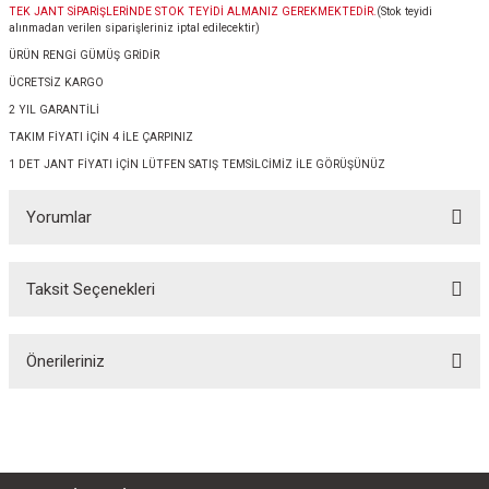
TEK JANT SİPARİŞLERİNDE STOK TEYİDİ ALMANIZ GEREKMEKTEDİR.
(Stok teyidi
alınmadan verilen siparişleriniz iptal edilecektir)
ÜRÜN RENGİ GÜMÜŞ GRİDİR
ÜCRETSİZ KARGO
2 YIL GARANTİLİ
TAKIM FİYATI İÇİN 4 İLE ÇARPINIZ
1 DET JANT FİYATI İÇİN LÜTFEN SATIŞ TEMSİLCİMİZ İLE GÖRÜŞÜNÜZ
Yorumlar
Taksit Seçenekleri
Bu ürüne ilk yorumu siz yapın!
Önerileriniz
Yorum Yaz
Bu ürünün fiyat bilgisi, resim, ürün açıklamalarında ve diğer konularda
yetersiz gördüğünüz noktaları öneri formunu kullanarak tarafımıza
iletebilirsiniz.
Görüş ve önerileriniz için teşekkür ederiz.