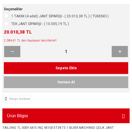
ikleri
ntlar
Seçenekler
1 TAKIM (4 adet) JANT SİPARİŞİ - ( 20.010,38 TL ) ( TÜKENDİ )
ş Lastikleri
ntlar
TEK JANT SİPARİŞİ - ( 10.005,19 TL )
20.010,38 TL
ntlar
2.084,41 TL den başlayan taksitlerle!!
ntlar
ntlar
Sepete Ekle
 / KROM SERİ
Hemen Al
rı
Kargo bedava
cari Çelik Jantlar
Ürün Bilgisi
lik Jant
TAİLONG TL 0059 6X15 İNÇ 4X100 ET38 73.1 SİLVER MACHINED ÇELİK JANT