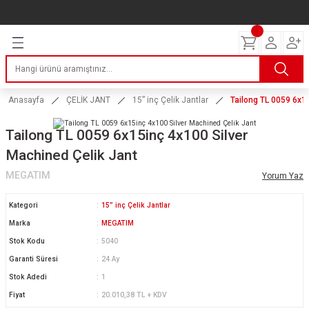
Geri Dön
Geri Dön
Geri Dön
Geri Dön
Geri Dön
Geri Dön
Geri Dön
ERİ
I
AKIM
 LASTİKLERİ
Lastikleri
tikleri
ntlar
uarı
ri
ikleri
Anasayfa
ÇELİK JANT
15” inç Çelik Jantlar
Tailong TL 0059 6x1
 Lastikleri
tikleri
ntlar
tik
Tailong TL 0059 6x15inç 4x100 Silver
Machined Çelik Jant
reyler Lastikleri
tikleri
ntlar
yon ve Fren Yağları
ik
MEGATIM
Yorum Yaz
stikleri
tikleri
ntlar
ve Katkı Yağları
astik
Kategori
15” inç Çelik Jantlar
ns Hız Lastikleri
tikleri
ntlar
uarı
Marka
MEGATIM
Stok Kodu
5040
tikleri
ntlar
Yağları
Garanti Süresi
24 Ay
Stok Adedi
1
tikleri
ntlar
Fiyat
20.010,38 TL + KDV