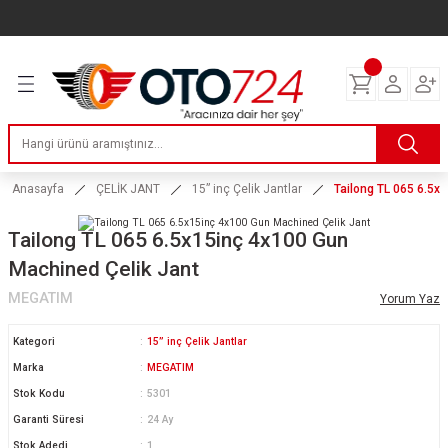
Geri Dön
Geri Dön
Geri Dön
Geri Dön
Geri Dön
Geri Dön
Geri Dön
ERİ
I
AKIM
 LASTİKLERİ
Lastikleri
tikleri
ntlar
uarı
ri
ikleri
 Lastikleri
tikleri
ntlar
tik
Anasayfa
ÇELİK JANT
15” inç Çelik Jantlar
Tailong TL 065 6.5x
reyler Lastikleri
tikleri
ntlar
yon ve Fren Yağları
ik
Tailong TL 065 6.5x15inç 4x100 Gun
Machined Çelik Jant
stikleri
tikleri
ntlar
ve Katkı Yağları
astik
MEGATIM
Yorum Yaz
ns Hız Lastikleri
tikleri
ntlar
uarı
Kategori
15” inç Çelik Jantlar
Marka
MEGATIM
tikleri
ntlar
Yağları
Stok Kodu
5301
Garanti Süresi
24 Ay
tikleri
ntlar
Stok Adedi
1