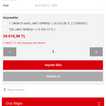
ikleri
ntlar
Fiyat
20.010,38 TL + KDV
ş Lastikleri
ntlar
Seçenekler
1 TAKIM (4 adet) JANT SİPARİŞİ - ( 20.010,38 TL ) ( TÜKENDİ )
ntlar
TEK JANT SİPARİŞİ - ( 10.005,19 TL )
20.010,38 TL
ntlar
2.084,41 TL den başlayan taksitlerle!!
ntlar
 / KROM SERİ
Sepete Ekle
rı
Hemen Al
cari Çelik Jantlar
Kargo bedava
lik Jant
Ürün Bilgisi