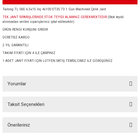
Tailong TL 065 6.5x15 İnç 4x100 ET35 73.1 Gun Machined Çelik Jant
TEK JANT SİPARİŞLERİNDE STOK TEYİDİ ALMANIZ GEREKMEKTEDİR.
(Stok teyidi
alınmadan verilen siparişleriniz iptal edilecektir)
ÜRÜN RENGİ KURŞUNİ GRİDİR
ÜCRETSİZ KARGO
2 YIL GARANTİLİ
TAKIM FİYATI İÇİN 4 İLE ÇARPINIZ
1 ADET JANT FİYATI İÇİN LÜTFEN SATIŞ TEMSİLCİMİZ İLE GÖRÜŞÜNÜZ
Yorumlar
Taksit Seçenekleri
Bu ürüne ilk yorumu siz yapın!
Önerileriniz
Yorum Yaz
Bu ürünün fiyat bilgisi, resim, ürün açıklamalarında ve diğer konularda