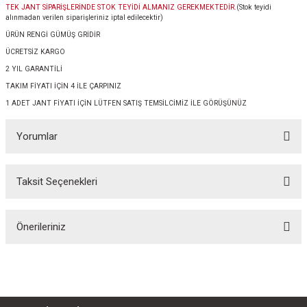
TEK JANT SİPARİŞLERİNDE STOK TEYİDİ ALMANIZ GEREKMEKTEDİR.
(Stok teyidi
alınmadan verilen siparişleriniz iptal edilecektir)
ÜRÜN RENGİ GÜMÜŞ GRİDİR
ÜCRETSİZ KARGO
2 YIL GARANTİLİ
TAKIM FİYATI İÇİN 4 İLE ÇARPINIZ
1 ADET JANT FİYATI İÇİN LÜTFEN SATIŞ TEMSİLCİMİZ İLE GÖRÜŞÜNÜZ
Yorumlar
Taksit Seçenekleri
Bu ürüne ilk yorumu siz yapın!
Önerileriniz
Yorum Yaz
Bu ürünün fiyat bilgisi, resim, ürün açıklamalarında ve diğer konularda
yetersiz gördüğünüz noktaları öneri formunu kullanarak tarafımıza
iletebilirsiniz.
Görüş ve önerileriniz için teşekkür ederiz.