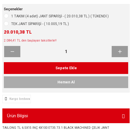
ikleri
ntlar
Seçenekler
1 TAKIM (4 adet) JANT SİPARİŞİ - ( 20.010,38 TL ) ( TÜKENDİ )
ş Lastikleri
ntlar
TEK JANT SİPARİŞİ - ( 10.005,19 TL )
20.010,38 TL
ntlar
2.084,41 TL den başlayan taksitlerle!!
ntlar
ntlar
Sepete Ekle
 / KROM SERİ
Hemen Al
rı
Kargo bedava
cari Çelik Jantlar
Ürün Bilgisi
lik Jant
TAİLONG TL 6.5X15 İNÇ 4X100 ET35 73.1 BLACK MACHINED ÇELİK JANT