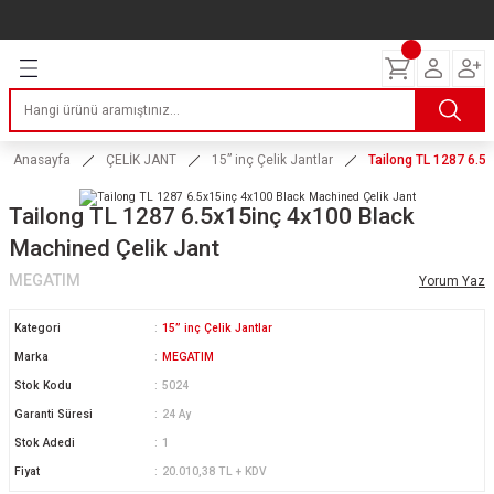
Geri Dön
Geri Dön
Geri Dön
Geri Dön
Geri Dön
Geri Dön
Geri Dön
ERİ
I
AKIM
 LASTİKLERİ
Lastikleri
tikleri
ntlar
uarı
ri
ikleri
Anasayfa
ÇELİK JANT
15” inç Çelik Jantlar
Tailong TL 1287 6.5
 Lastikleri
tikleri
ntlar
tik
Tailong TL 1287 6.5x15inç 4x100 Black
Machined Çelik Jant
reyler Lastikleri
tikleri
ntlar
yon ve Fren Yağları
ik
MEGATIM
Yorum Yaz
stikleri
tikleri
ntlar
ve Katkı Yağları
astik
Kategori
15” inç Çelik Jantlar
ns Hız Lastikleri
tikleri
ntlar
uarı
Marka
MEGATIM
Stok Kodu
5024
tikleri
ntlar
Yağları
Garanti Süresi
24 Ay
Stok Adedi
1
tikleri
ntlar
Fiyat
20.010,38 TL + KDV