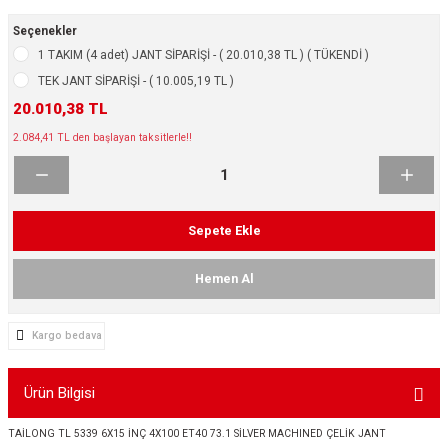
ikleri
ntlar
Seçenekler
1 TAKIM (4 adet) JANT SİPARİŞİ - ( 20.010,38 TL ) ( TÜKENDİ )
ş Lastikleri
ntlar
TEK JANT SİPARİŞİ - ( 10.005,19 TL )
20.010,38 TL
ntlar
2.084,41 TL den başlayan taksitlerle!!
ntlar
ntlar
Sepete Ekle
 / KROM SERİ
Hemen Al
rı
Kargo bedava
cari Çelik Jantlar
Ürün Bilgisi
lik Jant
TAİLONG TL 5339 6X15 İNÇ 4X100 ET40 73.1 SİLVER MACHINED ÇELİK JANT