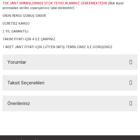
TEK JANT SİPARİŞLERİNDE STOK TEYİDİ ALMANIZ GEREKMEKTEDİR.
(Stok teyidi
alınmadan verilen siparişleriniz iptal edilecektir)
ÜRÜN RENGİ GÜMÜŞ GRİDİR
ÜCRETSİZ KARGO
2 YIL GARANTİLİ
TAKIM FİYATI İÇİN 4 İLE ÇARPINIZ
1 ADET JANT FİYATI İÇİN LÜTFEN SATIŞ TEMSİLCİMİZ İLE GÖRÜŞÜNÜZ
Yorumlar
Taksit Seçenekleri
Bu ürüne ilk yorumu siz yapın!
Önerileriniz
Yorum Yaz
Bu ürünün fiyat bilgisi, resim, ürün açıklamalarında ve diğer konularda
yetersiz gördüğünüz noktaları öneri formunu kullanarak tarafımıza
iletebilirsiniz.
Görüş ve önerileriniz için teşekkür ederiz.