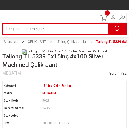
Geri Dön
Geri Dön
Geri Dön
Geri Dön
Geri Dön
Geri Dön
Geri Dön
ERİ
I
AKIM
 LASTİKLERİ
Lastikleri
tikleri
ntlar
uarı
ri
ikleri
Anasayfa
ÇELİK JANT
15” inç Çelik Jantlar
Tailong TL 5339 6x1
 Lastikleri
tikleri
ntlar
tik
Tailong TL 5339 6x15inç 4x100 Silver
Machined Çelik Jant
reyler Lastikleri
tikleri
ntlar
yon ve Fren Yağları
ik
MEGATIM
Yorum Yaz
stikleri
tikleri
ntlar
ve Katkı Yağları
astik
Kategori
15” inç Çelik Jantlar
ns Hız Lastikleri
tikleri
ntlar
uarı
Marka
MEGATIM
Stok Kodu
5029
tikleri
ntlar
Yağları
Garanti Süresi
24 Ay
Stok Adedi
1
tikleri
ntlar
Fiyat
20.010,38 TL + KDV