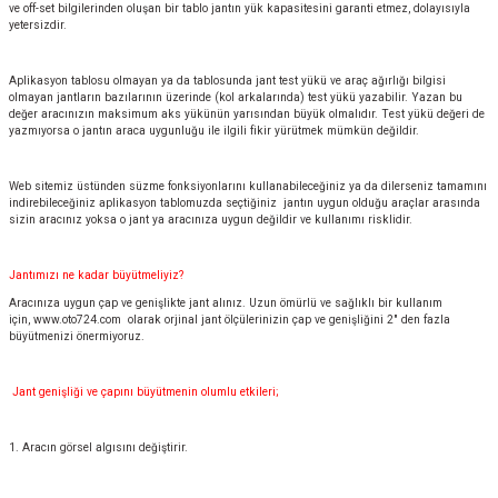
ve off-set bilgilerinden oluşan bir tablo jantın yük kapasitesini garanti etmez, dolayısıyla
yetersizdir.
Aplikasyon tablosu olmayan ya da tablosunda jant test yükü ve araç ağırlığı bilgisi
olmayan jantların bazılarının üzerinde (kol arkalarında) test yükü yazabilir. Yazan bu
değer aracınızın maksimum aks yükünün yarısından büyük olmalıdır. Test yükü değeri de
yazmıyorsa o jantın araca uygunluğu ile ilgili fikir yürütmek mümkün değildir.
Web sitemiz üstünden süzme fonksiyonlarını kullanabileceğiniz ya da dilerseniz tamamını
indirebileceğiniz aplikasyon tablomuzda seçtiğiniz jantın uygun olduğu araçlar arasında
sizin aracınız yoksa o jant ya aracınıza uygun değildir ve kullanımı risklidir.
Jantımızı ne kadar büyütmeliyiz?
Aracınıza uygun çap ve genişlikte jant alınız. Uzun ömürlü ve sağlıklı bir kullanım
için,
www.oto724.com
olarak orjinal jant ölçülerinizin çap ve genişliğini 2" den fazla
büyütmenizi önermiyoruz.
Jant genişliği ve çapını büyütmenin olumlu etkileri;
1. Aracın görsel algısını değiştirir.