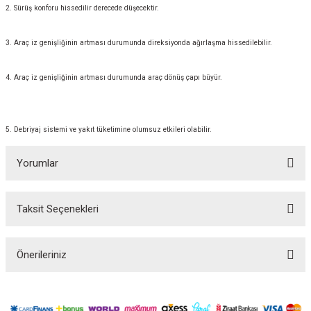
2. Sürüş konforu hissedilir derecede düşecektir.
3. Araç iz genişliğinin artması durumunda direksiyonda ağırlaşma hissedilebilir.
4. Araç iz genişliğinin artması durumunda araç dönüş çapı büyür.
5. Debriyaj sistemi ve yakıt tüketimine olumsuz etkileri olabilir.
Yorumlar
Taksit Seçenekleri
Bu ürüne ilk yorumu siz yapın!
Önerileriniz
Yorum Yaz
Bu ürünün fiyat bilgisi, resim, ürün açıklamalarında ve diğer konularda
yetersiz gördüğünüz noktaları öneri formunu kullanarak tarafımıza
iletebilirsiniz.