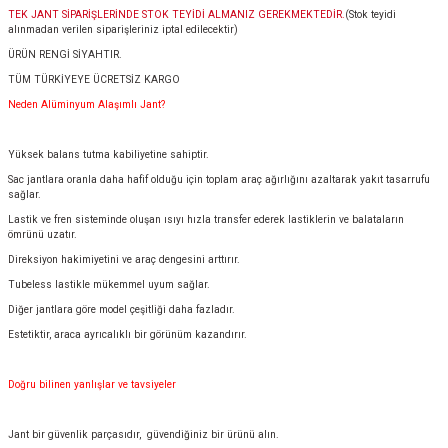
TEK JANT SİPARİŞLERİNDE STOK TEYİDİ ALMANIZ GEREKMEKTEDİR.
(Stok teyidi
alınmadan verilen siparişleriniz iptal edilecektir)
ÜRÜN RENGİ SİYAHTIR.
TÜM TÜRKİYEYE ÜCRETSİZ KARGO
Neden Alüminyum Alaşımlı Jant?
Yüksek balans tutma kabiliyetine sahiptir.
Sac jantlara oranla daha hafif olduğu için toplam araç ağırlığını azaltarak yakıt tasarrufu
sağlar.
Lastik ve fren sisteminde oluşan ısıyı hızla transfer ederek lastiklerin ve balataların
ömrünü uzatır.
Direksiyon hakimiyetini ve araç dengesini arttırır.
Tubeless lastikle mükemmel uyum sağlar.
Diğer jantlara göre model çeşitliği daha fazladır.
Estetiktir, araca ayrıcalıklı bir görünüm kazandırır.
Doğru bilinen yanlışlar ve tavsiyeler
Jant bir güvenlik parçasıdır, güvendiğiniz bir ürünü alın.