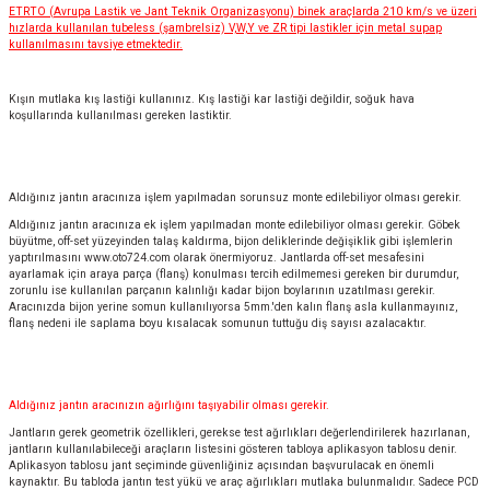
ETRTO (Avrupa Lastik ve Jant Teknik Organizasyonu) binek araçlarda 210 km/s ve üzeri
hızlarda kullanılan tubeless (şambrelsiz) V,W,Y ve ZR tipi lastikler için metal supap
kullanılmasını tavsiye etmektedir.
Kışın mutlaka kış lastiği kullanınız. Kış lastiği kar lastiği değildir, soğuk hava
koşullarında kullanılması gereken lastiktir.
Aldığınız jantın aracınıza işlem yapılmadan sorunsuz monte edilebiliyor olması gerekir.
Aldığınız jantın aracınıza ek işlem yapılmadan monte edilebiliyor olması gerekir. Göbek
büyütme, off-set yüzeyinden talaş kaldırma, bijon deliklerinde değişiklik gibi işlemlerin
yaptırılmasını
www.oto724.com
olarak önermiyoruz. Jantlarda off-set mesafesini
ayarlamak için araya parça (flanş) konulması tercih edilmemesi gereken bir durumdur,
zorunlu ise kullanılan parçanın kalınlığı kadar bijon boylarının uzatılması gerekir.
Aracınızda bijon yerine somun kullanılıyorsa 5mm.'den kalın flanş asla kullanmayınız,
flanş nedeni ile saplama boyu kısalacak somunun tuttuğu diş sayısı azalacaktır.
Aldığınız jantın aracınızın ağırlığını taşıyabilir olması gerekir.
Jantların gerek geometrik özellikleri, gerekse test ağırlıkları değerlendirilerek hazırlanan,
jantların kullanılabileceği araçların listesini gösteren tabloya aplikasyon tablosu denir.
Aplikasyon tablosu jant seçiminde güvenliğiniz açısından başvurulacak en önemli
kaynaktır. Bu tabloda jantın test yükü ve araç ağırlıkları mutlaka bulunmalıdır. Sadece PCD