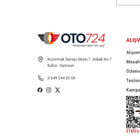
ALIŞV
Alışver
Kızılırmak Sanayi Sitesi 7. Sokak No:7
Mesafe
Bafra - Samsun
Ödeme
0 549 544 50 58
Teslima
Kampa