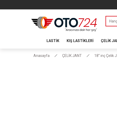
LASTİK
KIŞ LASTİKLERİ
ÇELİK J
Anasayfa
ÇELİK JANT
18” inç Çelik 