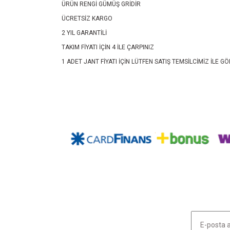
ÜRÜN RENGİ GÜMÜŞ GRİDİR
ÜCRETSİZ KARGO
2 YIL GARANTİLİ
TAKIM FİYATI İÇİN 4 İLE ÇARPINIZ
1 ADET JANT FİYATI İÇİN LÜTFEN SATIŞ TEMSİLCİMİZ İLE 
Bu ürünün fiyat bilgisi, resim, ürün açıklamalarında ve diğ
Görüş ve önerileriniz için teşekkür ederiz.
Ürün resmi kalitesiz, bozuk veya görüntülenemiyor.
Ürün açıklamasında eksik bilgiler bulunuyor.
Ürün bilgilerinde hatalar bulunuyor.
Ürün fiyatı diğer sitelerden daha pahalı.
Bu ürüne benzer farklı alternatifler olmalı.
HABER LİSTEMİZE KAYDOLUN