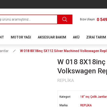
0 549
Bize Ulaşın
ANT
MOTOR YAĞI
AKSESUAR BAKIM
AKÜ
ZİRAİ TARIM
Jantlar
W 018 8X18inç 5X112 Silver Machined Volkswagen Repli
W 018 8X18inç 
Volkswagen Rep
REPLİKA
Kategori
18” inç Çelik Jantlar
Marka
REPLİKA