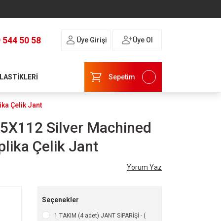
 544 50 58
Üye Girişi
Üye Ol
 LASTİKLERİ
Sepetim
ka Çelik Jant
5X112 Silver Machined
lika Çelik Jant
Yorum Yaz
Seçenekler
1 TAKIM (4 adet) JANT SİPARİŞİ - (