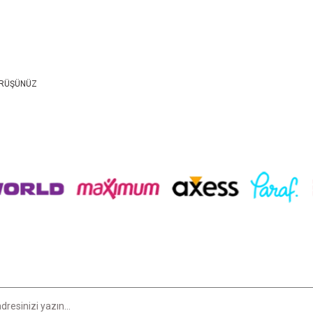
GÖRÜŞÜNÜZ
er konularda yetersiz gördüğünüz noktaları öneri formunu kullanarak tarafımıza i
Bu ürüne ilk yorumu siz yapın!
Yorum Yaz