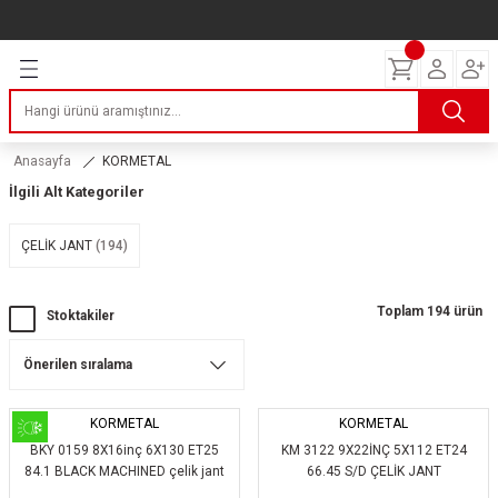
Geri Dön
Geri Dön
Geri Dön
Geri Dön
Geri Dön
Geri Dön
Geri Dön
ERİ
I
AKIM
 LASTİKLERİ
Lastikleri
tikleri
ntlar
uarı
ri
ikleri
Anasayfa
KORMETAL
İlgili Alt Kategoriler
 Lastikleri
tikleri
ntlar
tik
ÇELİK JANT
(194)
reyler Lastikleri
tikleri
ntlar
yon ve Fren Yağları
ik
stikleri
tikleri
ntlar
ve Katkı Yağları
astik
Toplam 194 ürün
Stoktakiler
ns Hız Lastikleri
tikleri
ntlar
uarı
tikleri
ntlar
Yağları
KORMETAL
KORMETAL
BKY 0159 8X16inç 6X130 ET25
KM 3122 9X22İNÇ 5X112 ET24
tikleri
ntlar
84.1 BLACK MACHINED çelik jant
66.45 S/D ÇELİK JANT