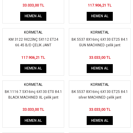
33.033,00 TL
117.906,21 TL
ikleri
ntlar
HEMEN AL
HEMEN AL
ş Lastikleri
ntlar
KORMETAL
KORMETAL
ntlar
KM 3122 9X22İNÇ 5X112 ET24
BK 5537 8X16inç 6X130 ET25 84.1
66.45 B/D ÇELİK JANT
GUN MACHINED çelik jant
ntlar
117.906,21 TL
33.033,00 TL
ntlar
HEMEN AL
HEMEN AL
 / KROM SERİ
KORMETAL
KORMETAL
BK 1116 7.5X16inç 6X130 ET0 84.1
BK 5537 8X16inç 6X130 ET25 84.1
rı
BLACK MACHINED XL çelik jant
silver MACHINED çelik jant
cari Çelik Jantlar
33.033,00 TL
33.033,00 TL
HEMEN AL
HEMEN AL
lik Jant