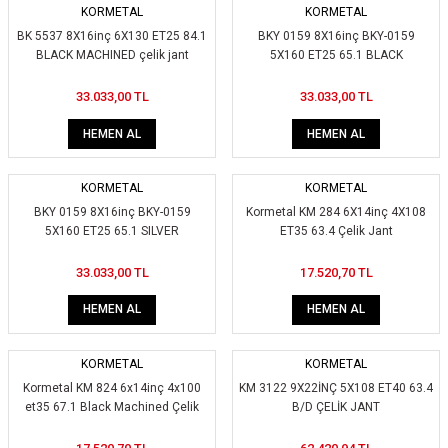
KORMETAL
KORMETAL
BK 5537 8X16inç 6X130 ET25 84.1
BKY 0159 8X16inç BKY-0159
BLACK MACHINED çelik jant
5X160 ET25 65.1 BLACK
MACHINED çelik jant
33.033,00 TL
33.033,00 TL
HEMEN AL
HEMEN AL
KORMETAL
KORMETAL
BKY 0159 8X16inç BKY-0159
Kormetal KM 284 6X14inç 4X108
5X160 ET25 65.1 SILVER
ET35 63.4 Çelik Jant
MACHINED çelik jant
33.033,00 TL
17.520,70 TL
HEMEN AL
HEMEN AL
KORMETAL
KORMETAL
Kormetal KM 824 6x14inç 4x100
KM 3122 9X22İNÇ 5X108 ET40 63.4
et35 67.1 Black Machined Çelik
B/D ÇELİK JANT
Jant