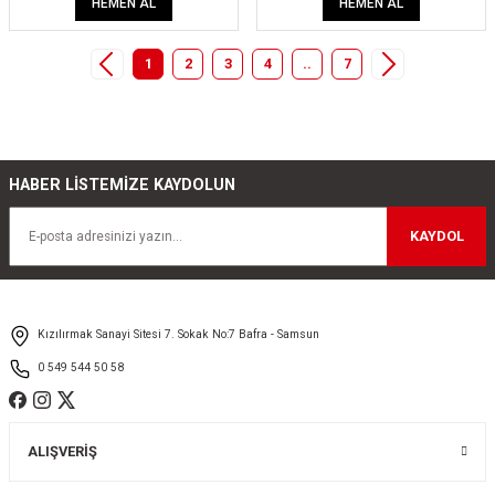
HEMEN AL
HEMEN AL
1
2
3
4
..
7
HABER LİSTEMİZE KAYDOLUN
KAYDOL
Kızılırmak Sanayi Sitesi 7. Sokak No:7 Bafra - Samsun
0 549 544 50 58
ALIŞVERİŞ