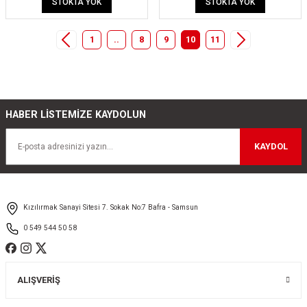
STOKTA YOK
STOKTA YOK
1
..
8
9
10
11
HABER LİSTEMİZE KAYDOLUN
KAYDOL
Kızılırmak Sanayi Sitesi 7. Sokak No:7 Bafra - Samsun
0 549 544 50 58
ALIŞVERİŞ