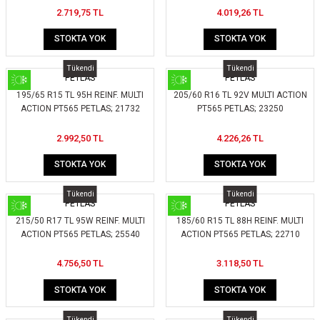
2.719,75 TL
4.019,26 TL
ikleri
ntlar
STOKTA YOK
STOKTA YOK
ş Lastikleri
ntlar
Tükendi
Tükendi
PETLAS
PETLAS
ntlar
195/65 R15 TL 95H REINF. MULTI
205/60 R16 TL 92V MULTI ACTION
ACTION PT565 PETLAS; 21732
PT565 PETLAS; 23250
ntlar
2.992,50 TL
4.226,26 TL
ntlar
STOKTA YOK
STOKTA YOK
 / KROM SERİ
Tükendi
Tükendi
PETLAS
PETLAS
215/50 R17 TL 95W REINF. MULTI
185/60 R15 TL 88H REINF. MULTI
rı
ACTION PT565 PETLAS; 25540
ACTION PT565 PETLAS; 22710
cari Çelik Jantlar
4.756,50 TL
3.118,50 TL
STOKTA YOK
STOKTA YOK
lik Jant
Tükendi
Tükendi