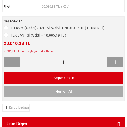
ikleri
ntlar
Fiyat
20.010,38 TL + KDV
ş Lastikleri
ntlar
Seçenekler
1 TAKIM (4 adet) JANT SİPARİŞİ - ( 20.010,38 TL ) ( TÜKENDİ )
ntlar
TEK JANT SİPARİŞİ - ( 10.005,19 TL )
20.010,38 TL
ntlar
2.084,41 TL den başlayan taksitlerle!!
ntlar
 / KROM SERİ
Sepete Ekle
rı
Hemen Al
cari Çelik Jantlar
Kargo bedava
lik Jant
Ürün Bilgisi