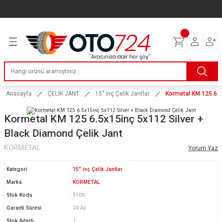
Geri Dön
Geri Dön
Geri Dön
Geri Dön
Geri Dön
Geri Dön
Geri Dön
ERİ
I
AKIM
 LASTİKLERİ
Lastikleri
tikleri
ntlar
uarı
ri
ikleri
 Lastikleri
tikleri
ntlar
tik
Anasayfa
ÇELİK JANT
15” inç Çelik Jantlar
Kormetal KM 125 6.5
reyler Lastikleri
tikleri
ntlar
yon ve Fren Yağları
ik
Kormetal KM 125 6.5x15inç 5x112 Silver +
Black Diamond Çelik Jant
stikleri
tikleri
ntlar
ve Katkı Yağları
astik
KORMETAL
Yorum Yaz
ns Hız Lastikleri
tikleri
ntlar
uarı
Kategori
15” inç Çelik Jantlar
Marka
KORMETAL
tikleri
ntlar
Yağları
Stok Kodu
5100
Garanti Süresi
24 Ay
tikleri
ntlar
Stok Adedi
1