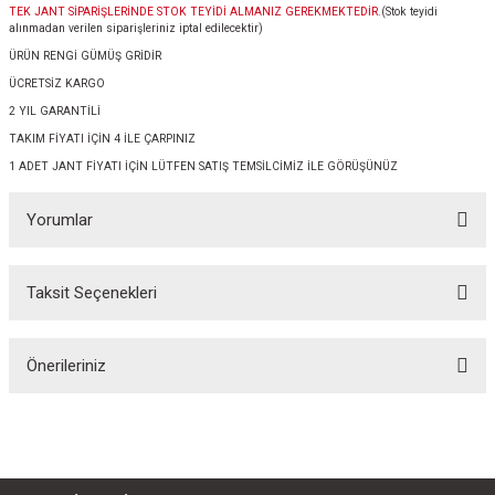
TEK JANT SİPARİŞLERİNDE STOK TEYİDİ ALMANIZ GEREKMEKTEDİR.
(Stok teyidi
alınmadan verilen siparişleriniz iptal edilecektir)
ÜRÜN RENGİ GÜMÜŞ GRİDİR
ÜCRETSİZ KARGO
2 YIL GARANTİLİ
TAKIM FİYATI İÇİN 4 İLE ÇARPINIZ
1 ADET JANT FİYATI İÇİN LÜTFEN SATIŞ TEMSİLCİMİZ İLE GÖRÜŞÜNÜZ
Yorumlar
Taksit Seçenekleri
Bu ürüne ilk yorumu siz yapın!
Önerileriniz
Yorum Yaz
Bu ürünün fiyat bilgisi, resim, ürün açıklamalarında ve diğer konularda
yetersiz gördüğünüz noktaları öneri formunu kullanarak tarafımıza
iletebilirsiniz.
Görüş ve önerileriniz için teşekkür ederiz.