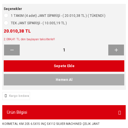
ikleri
ntlar
Seçenekler
1 TAKIM (4 adet) JANT SİPARİŞİ - ( 20.010,38 TL ) ( TÜKENDİ )
ş Lastikleri
ntlar
TEK JANT SİPARİŞİ - ( 10.005,19 TL )
20.010,38 TL
ntlar
2.084,41 TL den başlayan taksitlerle!!
ntlar
ntlar
Sepete Ekle
 / KROM SERİ
Hemen Al
rı
Kargo bedava
cari Çelik Jantlar
Ürün Bilgisi
lik Jant
KORMETAL KM 205 6.5X15 İNÇ 5X112 SİLVER MACHINED ÇELİK JANT