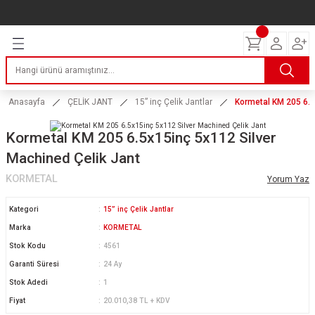
Geri Dön
Geri Dön
Geri Dön
Geri Dön
Geri Dön
Geri Dön
Geri Dön
ERİ
I
AKIM
 LASTİKLERİ
Lastikleri
tikleri
ntlar
uarı
ri
ikleri
Anasayfa
ÇELİK JANT
15” inç Çelik Jantlar
Kormetal KM 205 6.5
 Lastikleri
tikleri
ntlar
tik
Kormetal KM 205 6.5x15inç 5x112 Silver
Machined Çelik Jant
reyler Lastikleri
tikleri
ntlar
yon ve Fren Yağları
ik
KORMETAL
Yorum Yaz
stikleri
tikleri
ntlar
ve Katkı Yağları
astik
Kategori
15” inç Çelik Jantlar
ns Hız Lastikleri
tikleri
ntlar
uarı
Marka
KORMETAL
Stok Kodu
4561
tikleri
ntlar
Yağları
Garanti Süresi
24 Ay
Stok Adedi
1
tikleri
ntlar
Fiyat
20.010,38 TL + KDV