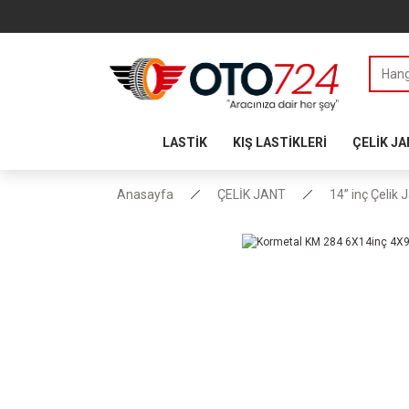
LASTİK
KIŞ LASTİKLERİ
ÇELİK J
Anasayfa
ÇELİK JANT
14” inç Çelik 