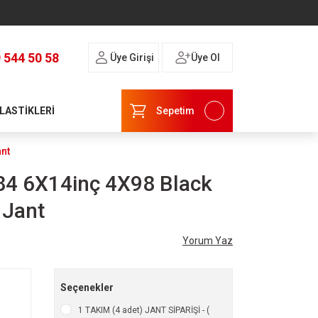
 544 50 58
Üye Girişi
Üye Ol
 LASTİKLERİ
Sepetim
nt
84 6X14inç 4X98 Black
 Jant
Yorum Yaz
Seçenekler
1 TAKIM (4 adet) JANT SİPARİŞİ - (