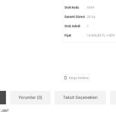
Stok Kodu
4569
Garanti Süresi
24 Ay
Stok Adedi
1
Fiyat
16.846,83 TL + KDV
Kargo bedava
Yorumlar (0)
Taksit Seçenekleri
K JANT