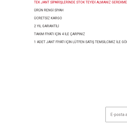
TEK JANT SİPARİŞLERİNDE STOK TEYİDİ ALMANIZ GEREKME
ÜRÜN RENGİ SİYAH
ÜCRETSİZ KARGO
2 YIL GARANTİLİ
TAKIM FİYATI İÇİN 4 İLE ÇARPINIZ
1 ADET JANT FİYATI İÇİN LÜTFEN SATIŞ TEMSİLCİMİZ İLE
Bu ürünün fiyat bilgisi, resim, ürün açıklamalarında ve diğ
Görüş ve önerileriniz için teşekkür ederiz.
Ürün resmi kalitesiz, bozuk veya görüntülenemiyor.
Ürün açıklamasında eksik bilgiler bulunuyor.
Ürün bilgilerinde hatalar bulunuyor.
Ürün fiyatı diğer sitelerden daha pahalı.
Bu ürüne benzer farklı alternatifler olmalı.
HABER LİSTEMİZE KAYDOLUN