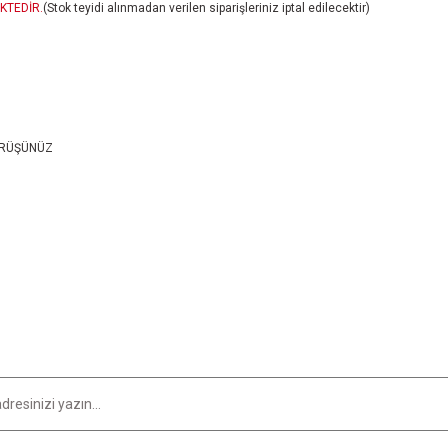
KTEDİR.
(Stok teyidi alınmadan verilen siparişleriniz iptal edilecektir)
 GÖRÜŞÜNÜZ
er konularda yetersiz gördüğünüz noktaları öneri formunu kullanarak tarafımıza i
Bu ürüne ilk yorumu siz yapın!
Yorum Yaz