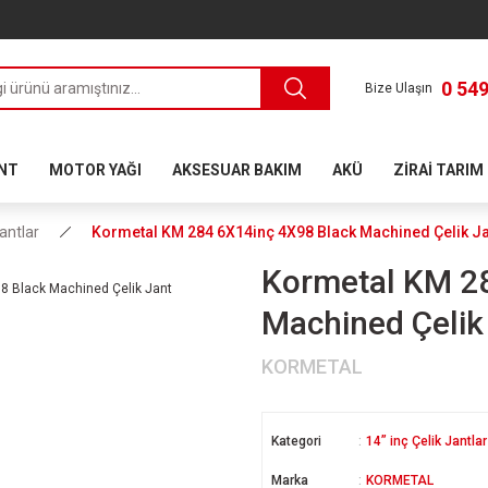
0 549
Bize Ulaşın
ANT
MOTOR YAĞI
AKSESUAR BAKIM
AKÜ
ZİRAİ TARIM
Jantlar
Kormetal KM 284 6X14inç 4X98 Black Machined Çelik Ja
Kormetal KM 2
Machined Çelik
KORMETAL
Kategori
14” inç Çelik Jantlar
Marka
KORMETAL