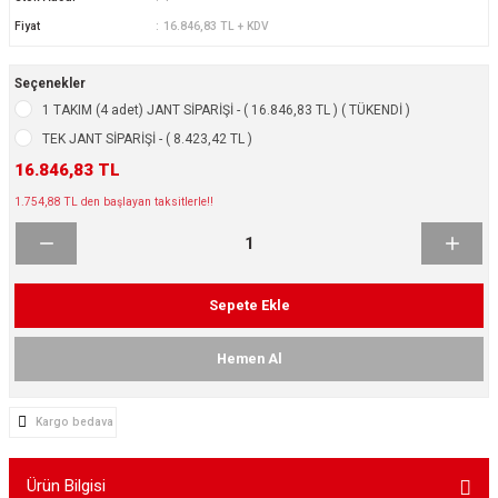
ikleri
ntlar
Fiyat
16.846,83 TL + KDV
ş Lastikleri
ntlar
Seçenekler
1 TAKIM (4 adet) JANT SİPARİŞİ - ( 16.846,83 TL ) ( TÜKENDİ )
ntlar
TEK JANT SİPARİŞİ - ( 8.423,42 TL )
16.846,83 TL
ntlar
1.754,88 TL den başlayan taksitlerle!!
ntlar
 / KROM SERİ
Sepete Ekle
rı
Hemen Al
cari Çelik Jantlar
Kargo bedava
lik Jant
Ürün Bilgisi