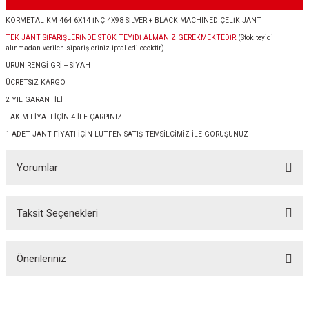
KORMETAL KM 464 6X14 İNÇ 4X98 SİLVER + BLACK MACHINED ÇELİK JANT
TEK JANT SİPARİŞLERİNDE STOK TEYİDİ ALMANIZ GEREKMEKTEDİR.
(Stok teyidi
alınmadan verilen siparişleriniz iptal edilecektir)
ÜRÜN RENGİ GRİ + SİYAH
ÜCRETSİZ KARGO
2 YIL GARANTİLİ
TAKIM FİYATI İÇİN 4 İLE ÇARPINIZ
1 ADET JANT FİYATI İÇİN LÜTFEN SATIŞ TEMSİLCİMİZ İLE GÖRÜŞÜNÜZ
Yorumlar
Taksit Seçenekleri
Bu ürüne ilk yorumu siz yapın!
Önerileriniz
Yorum Yaz
Bu ürünün fiyat bilgisi, resim, ürün açıklamalarında ve diğer konularda
yetersiz gördüğünüz noktaları öneri formunu kullanarak tarafımıza