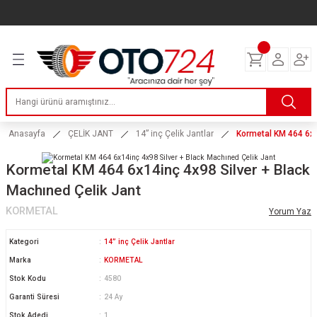
Geri Dön
Geri Dön
Geri Dön
Geri Dön
Geri Dön
Geri Dön
Geri Dön
ERİ
I
AKIM
 LASTİKLERİ
Lastikleri
tikleri
ntlar
uarı
ri
ikleri
 Lastikleri
tikleri
ntlar
tik
Anasayfa
ÇELİK JANT
14” inç Çelik Jantlar
Kormetal KM 464 6x1
reyler Lastikleri
tikleri
ntlar
yon ve Fren Yağları
ik
Kormetal KM 464 6x14inç 4x98 Silver + Black
Machıned Çelik Jant
stikleri
tikleri
ntlar
ve Katkı Yağları
astik
KORMETAL
Yorum Yaz
ns Hız Lastikleri
tikleri
ntlar
uarı
Kategori
14” inç Çelik Jantlar
Marka
KORMETAL
tikleri
ntlar
Yağları
Stok Kodu
4580
Garanti Süresi
24 Ay
tikleri
ntlar
Stok Adedi
1