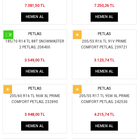
7.381,50 TL
7.250,26 TL
ikleri
ntlar
HEMEN AL
HEMEN AL
ş Lastikleri
ntlar
PETLAS
PETLAS
ntlar
185/70 R14 TL 88T SNOWMASTER
205/55 R16 TL 91V PRIME
2 PETLAS; 208400
COMFORT PETLAS; 239721
ntlar
3.549,00 TL
3.123,74 TL
ntlar
HEMEN AL
HEMEN AL
 / KROM SERİ
PETLAS
PETLAS
205/60 R16 TL 96W XL PRIME
205/55 R17 TL 95W XL PRIME
rı
COMFORT PETLAS; 232890
COMFORT PETLAS; 242530
cari Çelik Jantlar
3.948,00 TL
4.215,74 TL
HEMEN AL
HEMEN AL
lik Jant