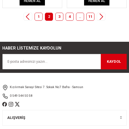
HEMEN AL
HEMEN AL
1
2
3
4
..
11
HABER LİSTEMİZE KAYDOLUN
KAYDOL
Kızılırmak Sanayi Sitesi 7. Sokak No:7 Bafra - Samsun
0 549 544 50 58
ALIŞVERİŞ