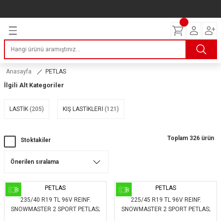
Geri Dön
Geri Dön
Geri Dön
Geri Dön
Geri Dön
Geri Dön
Geri Dön
ERİ
I
AKIM
 LASTİKLERİ
Lastikleri
tikleri
ntlar
uarı
ri
ikleri
Anasayfa
PETLAS
İlgili Alt Kategoriler
 Lastikleri
tikleri
ntlar
tik
LASTİK
(205)
KIŞ LASTİKLERİ
(121)
reyler Lastikleri
tikleri
ntlar
yon ve Fren Yağları
ik
stikleri
tikleri
ntlar
ve Katkı Yağları
astik
Toplam 326 ürün
Stoktakiler
ns Hız Lastikleri
tikleri
ntlar
uarı
tikleri
ntlar
Yağları
PETLAS
PETLAS
235/40 R19 TL 96V REINF.
225/45 R19 TL 96V REINF.
tikleri
ntlar
SNOWMASTER 2 SPORT PETLAS;
SNOWMASTER 2 SPORT PETLAS;
283040
268860